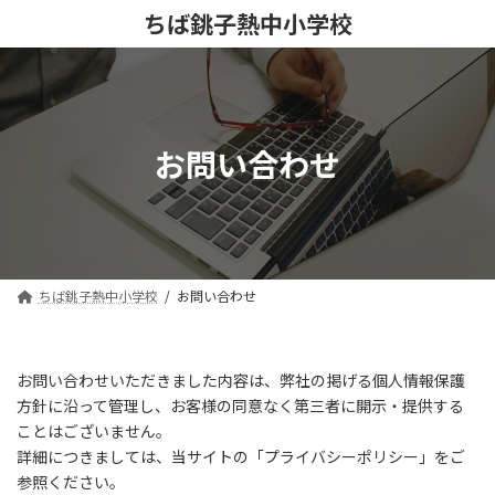
コ
ナ
ちば銚子熱中小学校
ン
ビ
テ
ゲ
ン
ー
ツ
シ
へ
ョ
ス
ン
お問い合わせ
キ
に
ッ
移
プ
動
ちば銚子熱中小学校
お問い合わせ
お問い合わせいただきました内容は、弊社の掲げる個人情報保護
方針に沿って管理し、お客様の同意なく第三者に開示・提供する
ことはございません。
詳細につきましては、当サイトの「プライバシーポリシー」をご
参照ください。