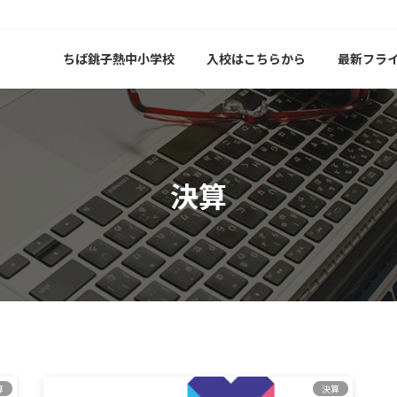
ちば銚子熱中小学校
入校はこちらから
最新フラ
決算
算
決算