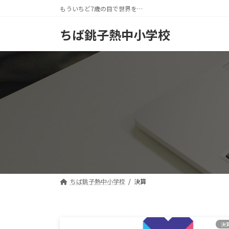
コ
ナ
もういちど7歳の目で世界を…
ン
ビ
テ
ゲ
ちば銚子熱中小学校
ン
ー
ツ
シ
へ
ョ
ス
ン
キ
に
ッ
移
プ
動
ちば銚子熱中小学校
決算
決