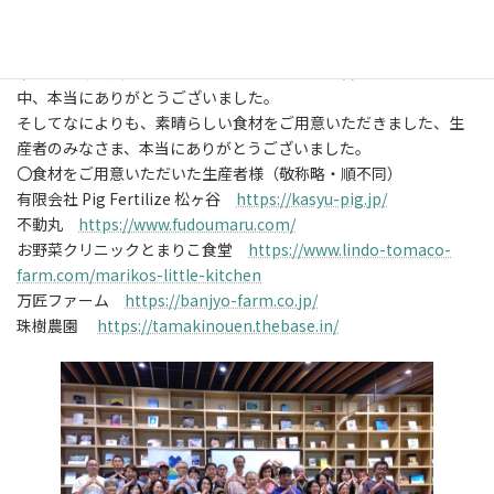
キッチンスペースを提供いただいた、おひさまテラス様には、本当
に感謝です。
米本弥一郎市長、並びに、たくさんのご来賓の皆さま、お忙しい
中、本当にありがとうございました。
そしてなによりも、素晴らしい食材をご用意いただきました、生
産者のみなさま、本当にありがとうございました。
〇食材をご用意いただいた生産者様（敬称略・順不同）
有限会社 Pig Fertilize 松ヶ谷
https://kasyu-pig.jp/
不動丸
https://www.fudoumaru.com/
お野菜クリニックとまりこ食堂
https://www.lindo-tomaco-
farm.com/marikos-little-kitchen
万匠ファーム
https://banjyo-farm.co.jp/
珠樹農園
https://tamakinouen.thebase.in/