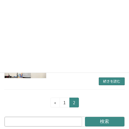
4月5日 ちば銚子熱中小学校 リニューアルオ
ープン！！ 校長先生からの開校宣言と、来賓か
らのご挨拶、そして、1時間目は、新入生にと
って熱中小学校とは何か？と理解するのにとて
もわかりやすい、熱中学園の理事長であり、熱
中小学 […]
続きを読む
2025年2月21日 第二回オープンスクー
ル
2025年2月27日
続きを読む
投
固
固
«
1
2
定
定
稿
ペ
ペ
の
ー
ー
検索
ジ
ジ