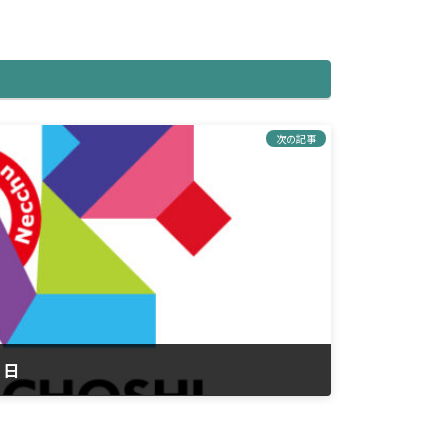
次の記事
９日