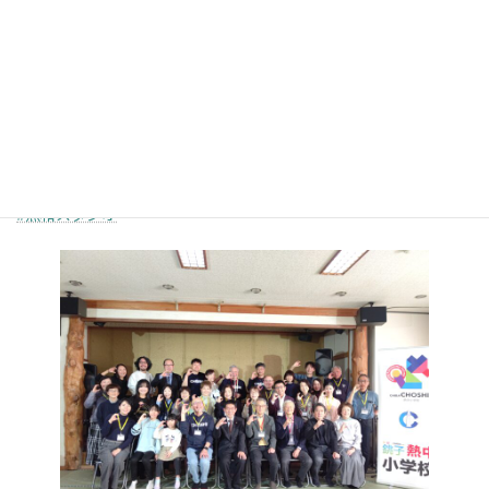
#大間ジロー先生
#チョウシグッドビールカフェ
#井上英昭
#岡田圭介
#照和スタジオ